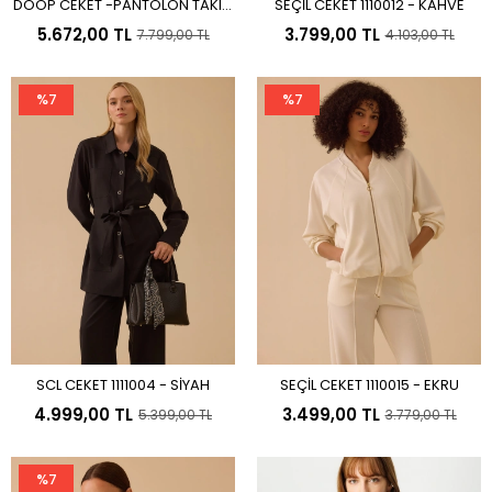
DOOP CEKET -PANTOLON TAKIM
SEÇİL CEKET 1110012 - KAHVE
Sepete Ekle
Sepete Ekle
8511 - MAVİ
5.672,00 TL
3.799,00 TL
7.799,00 TL
4.103,00 TL
%7
%7
SCL CEKET 1111004 - SİYAH
SEÇİL CEKET 1110015 - EKRU
Sepete Ekle
Sepete Ekle
4.999,00 TL
3.499,00 TL
5.399,00 TL
3.779,00 TL
%7