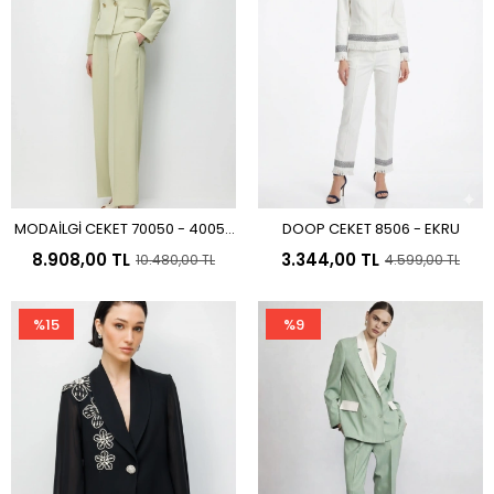
MODAİLGİ CEKET 70050 - 40050
DOOP CEKET 8506 - EKRU
Sepete Ekle
Sepete Ekle
PANTOLON MİNT YEŞİLİ
8.908,00 TL
3.344,00 TL
10.480,00 TL
4.599,00 TL
%15
%9