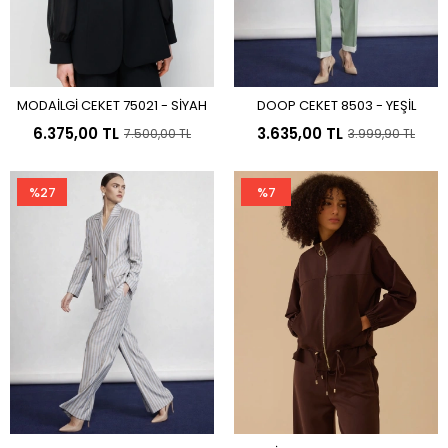
MODAİLGİ CEKET 75021 - SİYAH
DOOP CEKET 8503 - YEŞİL
Sepete Ekle
Sepete Ekle
6.375,00 TL
3.635,00 TL
7.500,00 TL
3.999,90 TL
%27
%7