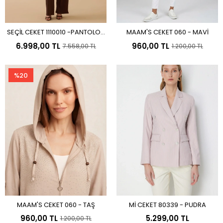
SEÇİL CEKET 1110010 -PANTOLON
MAAM'S CEKET 060 - MAVİ
Sepete Ekle
Sepete Ekle
1010015/TAKIM KAHVE
6.998,00 TL
960,00 TL
7.558,00 TL
1.200,00 TL
%20
MAAM'S CEKET 060 - TAŞ
Mİ CEKET 80339 - PUDRA
Sepete Ekle
Sepete Ekle
960,00 TL
5.299,00 TL
1.200,00 TL