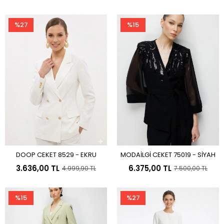
%27
%15
DOOP CEKET 8529 - EKRU
MODAİLGİ CEKET 75019 - SİYAH
Sepete Ekle
Sepete Ekle
3.636,00 TL
6.375,00 TL
4.999,90 TL
7.500,00 TL
%15
%27