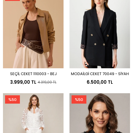
SEÇİL CEKET 1110003 - BEJ
MODAİLGİ CEKET 70049 - SİYAH
Sepete Ekle
Sepete Ekle
3.999,00 TL
6.500,00 TL
4.319,00 TL
%50
%50