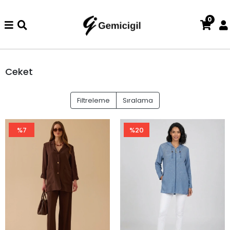
0
 ve değişim işlemi yoktur.
Abiye alışverişlerinizde iade ve değiş
Ceket
Filtreleme
Sıralama
%7
%20