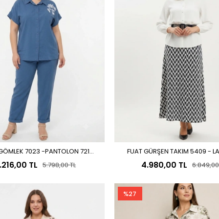
GÖMLEK 7023 -PANTOLON 7218
FUAT GÜRŞEN TAKIM 5409 - L
Sepete Ekle
Sepete Ekle
LACİVERT
.216,00 TL
4.980,00 TL
5.798,00 TL
6.849,00
%27