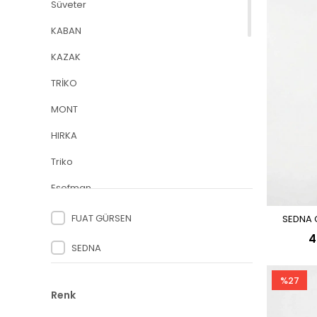
Süveter
KABAN
KAZAK
TRİKO
MONT
HIRKA
Triko
Eşofman
Gömlek
FUAT GÜRSEN
SEDNA 
4
Bluz
SEDNA
Pardesü
%27
Kap
Renk