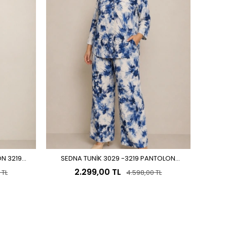
ON 3219
SEDNA TUNİK 3029 -3219 PANTOLON
Sepete Ekle
/TAKIM MAVİ
2.299,00 TL
 TL
4.598,00 TL