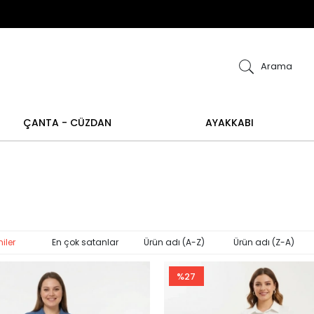
ye alışverişlerinizde iade ve değişim işlemi yapılamamakt
ğişim işlemi yoktur.
Abiye alışverişlerinizde iade
Arama
ÇANTA - CÜZDAN
AYAKKABI
iler
En çok satanlar
Ürün adı (A-Z)
Ürün adı (Z-A)
%27