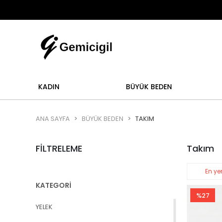
Abi
işlemi yoktur.
Abiye alışverişlerinizde iade ve de
KADIN
BÜYÜK BEDEN
ANA SAYFA
BÜYÜK BEDEN
TAKIM
FİLTRELEME
Takım
En yen
KATEGORİ
%27
YELEK