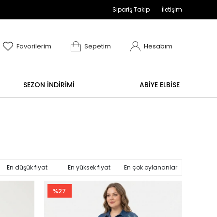
Sipariş Takip
İletişim
adır
 ve değişim işlemi yoktur.
Abiye alışverişlerinizd
Favorilerim
Sepetim
Hesabım
SEZON İNDİRİMİ
ABİYE ELBİSE
En düşük fiyat
En yüksek fiyat
En çok oylananlar
%27