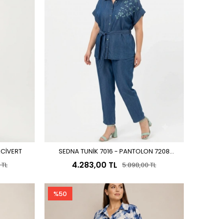
ACİVERT
SEDNA TUNİK 7016 - PANTOLON 7208
Sepete Ekle
LACİVERT
4.283,00 TL
 TL
5.898,00 TL
%50