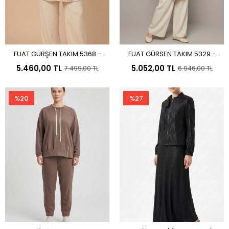
FUAT GÜRŞEN TAKIM 5368 -
FUAT GÜRSEN TAKIM 5329 -
Sepete Ekle
Sepete Ekle
ORJİNAL
ORJİNAL
5.460,00 TL
5.052,00 TL
7.499,00 TL
6.946,00 TL
%20
%27