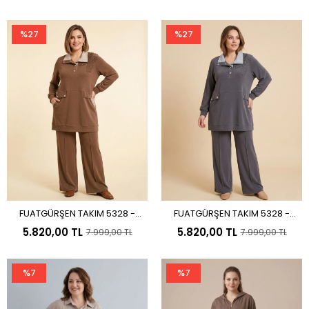
%27
%27
FUATGÜRŞEN TAKIM 5328 -
FUATGÜRŞEN TAKIM 5328 -
Sepete Ekle
Sepete Ekle
KAHVE
İNDİGO
5.820,00 TL
5.820,00 TL
7.999,00 TL
7.999,00 TL
%7
%7