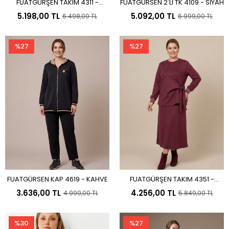
FUATGÜRŞEN TAKIM 4311 -
FUATGÜRSEN 2'Lİ TK 4109 - SİYAH
Sepete Ekle
Sepete Ekle
KAHVE
5.198,00 TL
5.092,00 TL
6.498,00 TL
6.999,00 TL
%27
%27
FUATGÜRSEN KAP 4619 - KAHVE
FUATGÜRŞEN TAKIM 4351 -
Sepete Ekle
Sepete Ekle
BORDO
3.636,00 TL
4.256,00 TL
4.999,00 TL
5.849,00 TL
%30
%27