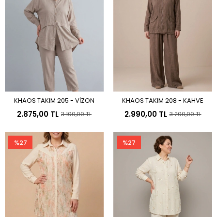
KHAOS TAKIM 205 - VİZON
KHAOS TAKIM 208 - KAHVE
Sepete Ekle
Sepete Ekle
2.875,00 TL
2.990,00 TL
3.100,00 TL
3.200,00 TL
%27
%27