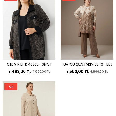
GİLDA İKİLİ TK 40303 - SİYAH
FUATGÜRŞEN TAKIM 3346 - BEJ
Sepete Ekle
Sepete Ekle
3.493,00 TL
3.560,00 TL
4.990,00 TL
4.899,00 TL
%9