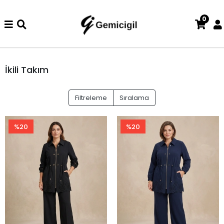
0
 iade ve değişim işlemi yoktur.
Abiye alışverişlerinizde iade ve 
İkili Takım
Filtreleme
Sıralama
%20
%20