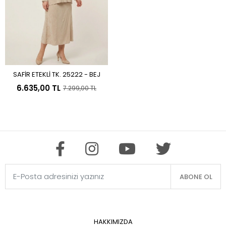
SAFİR ETEKLİ TK. 25222 - BEJ
Sepete Ekle
6.635,00 TL
7.299,00 TL
ABONE OL
HAKKIMIZDA