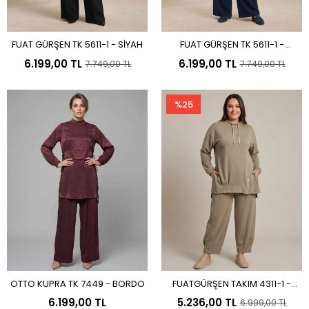
FUAT GÜRŞEN TK 5611-1 - SİYAH
FUAT GÜRŞEN TK 5611-1 -
Sepete Ekle
Sepete Ekle
LACİVERT
6.199,00 TL
6.199,00 TL
7.749,00 TL
7.749,00 TL
%25
OTTO KUPRA TK 7449 - BORDO
FUATGÜRŞEN TAKIM 4311-1 -
Sepete Ekle
Sepete Ekle
YEŞİL
6.199,00 TL
5.236,00 TL
6.999,00 TL