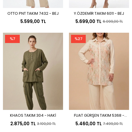
OTTO PNT TAKIM 7432 - BEJ
Y.ÖZDEMİR TAKIM 6011 - BEJ
Sepete Ekle
Sepete Ekle
5.599,00 TL
5.699,00 TL
6.099,00 TL
%7
%27
KHAOS TAKIM 304 - HAKİ
FUAT GÜRŞEN TAKIM 5368 -
Sepete Ekle
Sepete Ekle
ORJİNAL
2.875,00 TL
5.460,00 TL
3.100,00 TL
7.499,00 TL