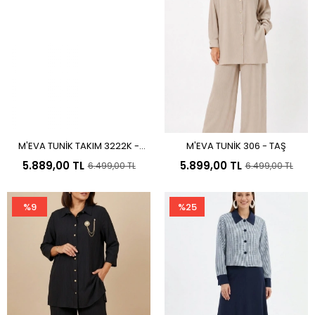
M'EVA TUNİK TAKIM 3222K -
M'EVA TUNİK 306 - TAŞ
Sepete Ekle
Sepete Ekle
LACİVERT
5.889,00 TL
5.899,00 TL
6.499,00 TL
6.499,00 TL
%9
%25