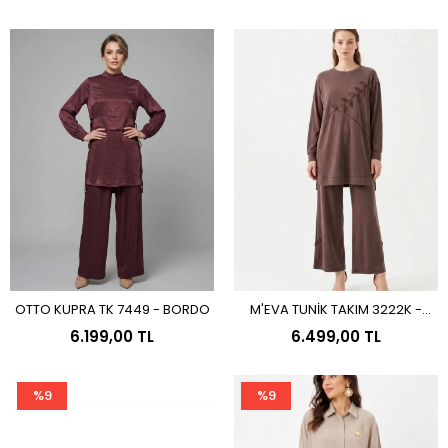
OTTO KUPRA TK 7449 - BORDO
M'EVA TUNİK TAKIM 3222K -
Sepete Ekle
Sepete Ekle
KAHVE
6.199,00 TL
6.499,00 TL
%9
%9