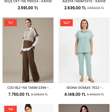
SEÇİL CKT-YLK 1110024 - KAHVE
ALESYA TAKIM 5372 - KAHVE
Sepete Ekle
Sepete Ekle
2.591,00 TL
2.639,00 TL
3.550,00 TL
%7
%27
CLİO BLZ-YLK TAKIM 2399 -
SEDNA GÖMLEK 7022 -
Sepete Ekle
Sepete Ekle
KAHVE
PANTOLON 7215 MİNT YEŞİLİ
7.750,00 TL
4.148,00 TL
8.298,00 TL
5.698,00 TL
%6