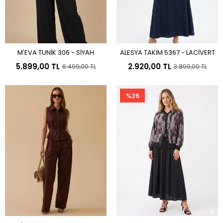
M'EVA TUNİK 306 - SİYAH
ALESYA TAKIM 5367 - LACİVERT
Sepete Ekle
Sepete Ekle
5.899,00 TL
2.920,00 TL
6.499,00 TL
3.899,00 TL
%26