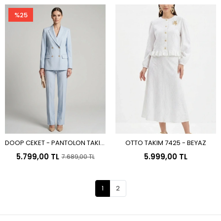
%25
DOOP CEKET - PANTOLON TAKIM
OTTO TAKIM 7425 - BEYAZ
Sepete Ekle
Sepete Ekle
8523 - MAVİ
5.799,00 TL
5.999,00 TL
7.689,00 TL
1
2