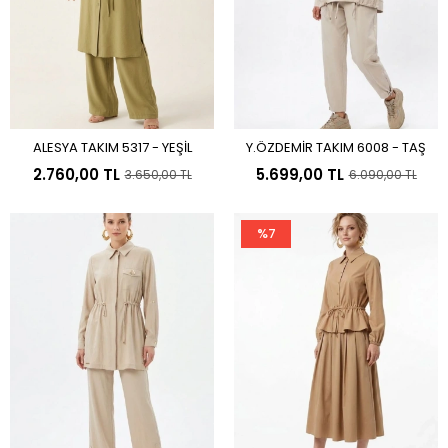
ALESYA TAKIM 5317 - YEŞİL
Y.ÖZDEMİR TAKIM 6008 - TAŞ
Sepete Ekle
Sepete Ekle
2.760,00 TL
5.699,00 TL
3.650,00 TL
6.090,00 TL
%7