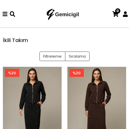
0
iade ve değişim işlemi yoktur.
Abiye alışverişlerinizde iade ve d
İkili Takım
Filtreleme
Sıralama
%20
%20