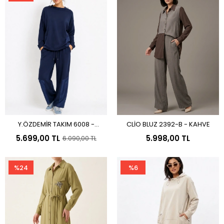
Y.ÖZDEMİR TAKIM 6008 -
CLİO BLUZ 2392-B - KAHVE
Sepete Ekle
Sepete Ekle
LACİVERT
5.699,00 TL
5.998,00 TL
6.090,00 TL
%24
%6