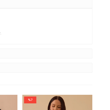
.
%7
%9