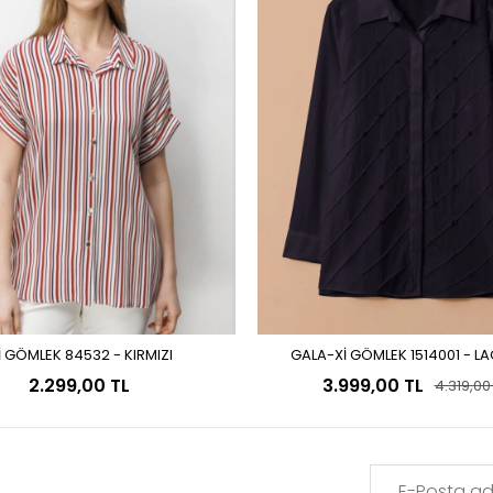
İ GÖMLEK 84532 - KIRMIZI
GALA-Xİ GÖMLEK 1514001 - L
Sepete Ekle
Sepete Ekle
2.299,00 TL
3.999,00 TL
4.319,00