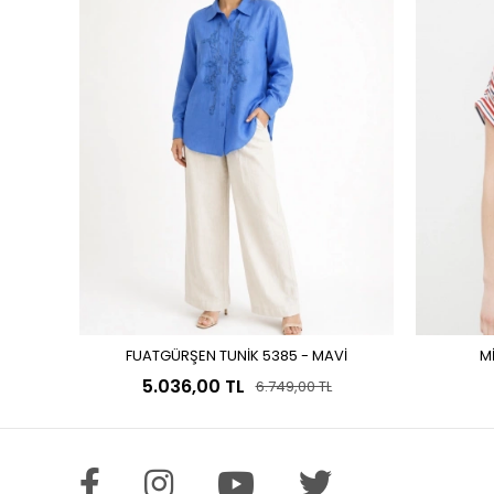
FUATGÜRŞEN TUNİK 5385 - MAVİ
M
Sepete Ekle
5.036,00 TL
6.749,00 TL