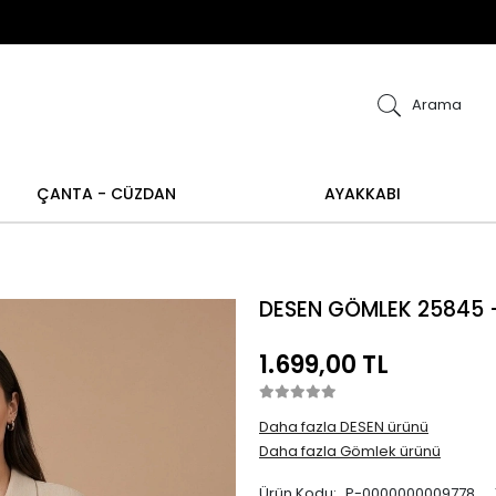
ye alışverişlerinizde iade ve değişim işlemi yapılamamakt
işim işlemi yoktur.
Abiye alışverişlerinizde iade 
Arama
ÇANTA - CÜZDAN
AYAKKABI
DESEN GÖMLEK 25845 
1.699,00 TL
Daha fazla DESEN ürünü
Daha fazla Gömlek ürünü
Ürün Kodu:
P-0000000009778__