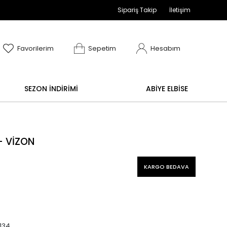
Sipariş Takip
İletişim
adır
ve değişim işlemi yoktur.
Abiye alışverişlerinizde
Favorilerim
Sepetim
Hesabım
SEZON İNDİRİMİ
ABİYE ELBİSE
- VİZON
KARGO BEDAVA
134