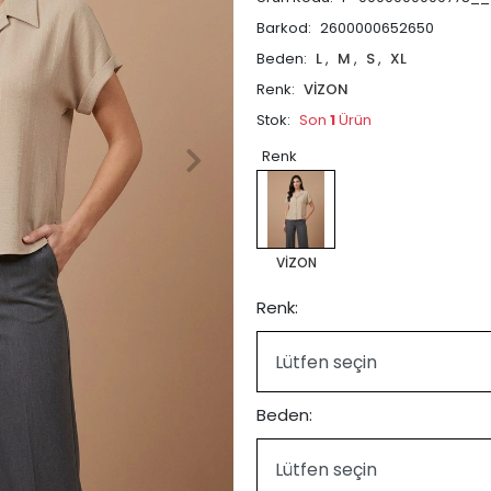
Barkod:
2600000652650
Beden:
L
,
M
,
S
,
XL
Renk:
VİZON
Stok:
Son
1
Ürün
Renk
VİZON
Renk:
Beden: