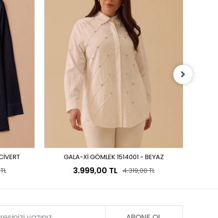
ACİVERT
GALA-Xİ GÖMLEK 1514001 - BEYAZ
Sepete Ekle
3.999,00 TL
 TL
4.319,00 TL
ABONE OL