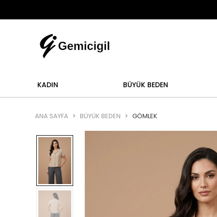
Abi
şlemi yoktur.
Abiye alışverişlerinizde iade ve değ
KADIN
BÜYÜK BEDEN
ANA SAYFA
BÜYÜK BEDEN
GÖMLEK