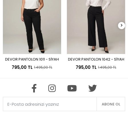
%47
%47
DEVOR PANTOLON 1011 - SİYAH
DEVOR PANTOLON 1042 - SİYAH
Sepete Ekle
Sepete Ekle
795,00 TL
795,00 TL
1.495,00 TL
1.495,00 TL
ABONE OL