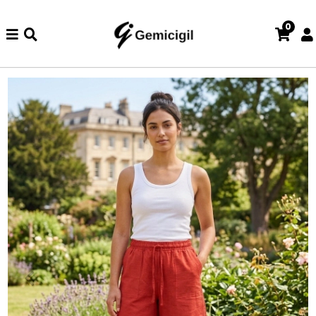
0
e iade ve değişim işlemi yoktur.
Abiye alışverişlerinizde iade ve