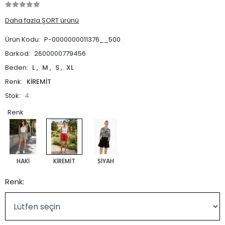
1.200,00 TL
480,00 TL
Daha fazla ŞORT ürünü
Ürün Kodu:
P-0000000011376__500
Barkod:
2600000779456
Beden:
L
,
M
,
S
,
XL
Renk:
KİREMİT
Stok:
4
Renk
HAKİ
KİREMİT
SİYAH
Renk: