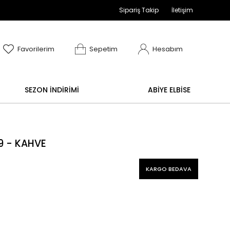
Sipariş Takip
İletişim
adır
değişim işlemi yoktur.
Abiye alışverişlerinizde ia
Favorilerim
Sepetim
Hesabım
SEZON İNDİRİMİ
ABİYE ELBİSE
9 - KAHVE
KARGO BEDAVA