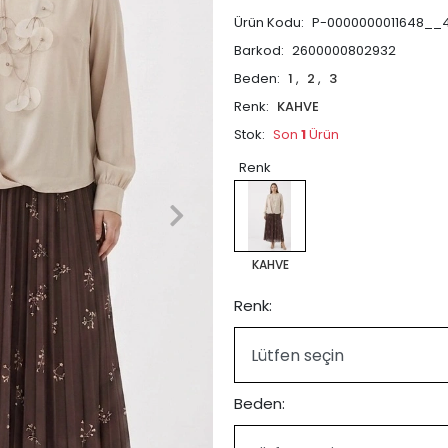
Ürün Kodu:
P-0000000011648__4
Barkod:
2600000802932
Beden:
1
,
2
,
3
Renk:
KAHVE
Stok:
Son
1
Ürün
Renk
KAHVE
Renk:
Beden: