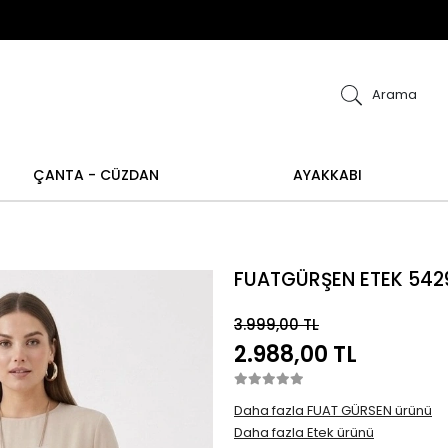
ye alışverişlerinizde iade ve değişim işlemi yapılamamakt
m işlemi yoktur.
Abiye alışverişlerinizde iade ve 
Arama
ÇANTA - CÜZDAN
AYAKKABI
FUATGÜRŞEN ETEK 542
3.999,00 TL
2.988,00 TL
Daha fazla FUAT GÜRSEN ürünü
Daha fazla Etek ürünü