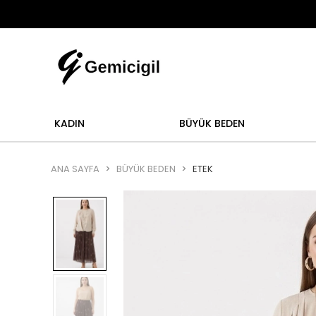
Abi
mi yoktur.
Abiye alışverişlerinizde iade ve değişi
KADIN
BÜYÜK BEDEN
ANA SAYFA
BÜYÜK BEDEN
ETEK