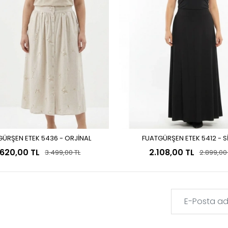
ÜRŞEN ETEK 5436 - ORJİNAL
FUATGÜRŞEN ETEK 5412 - S
Sepete Ekle
Sepete Ekle
.620,00 TL
2.108,00 TL
3.499,00 TL
2.899,00 