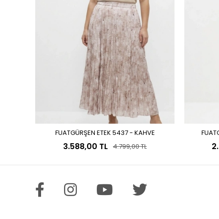
FUATGÜRŞEN ETEK 5437 - KAHVE
FUATG
Sepete Ekle
3.588,00 TL
2
4.799,00 TL