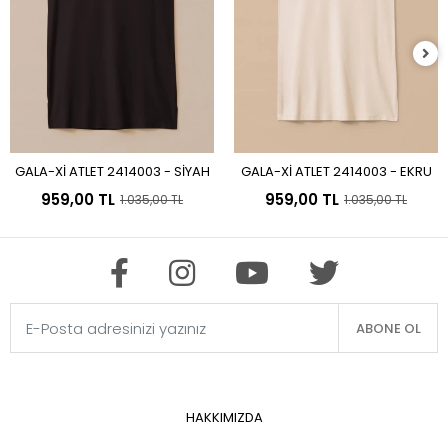
GALA-Xİ ATLET 2414003 - SİYAH
GALA-Xİ ATLET 2414003 - EKRU
Sepete Ekle
Sepete Ekle
959,00 TL
959,00 TL
1.035,00 TL
1.035,00 TL
ABONE OL
HAKKIMIZDA