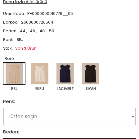
Daha fazla Atlet ürünü
Ürün Kodu:
P-0000000010776__05
Barkod:
2600000726504
Beden:
44
,
46
,
48
,
50
Renk:
BEJ
Stok:
Son
3
Ürün
Renk
BEJ
EKRU
LACİVERT
SİYAH
Renk:
Beden: