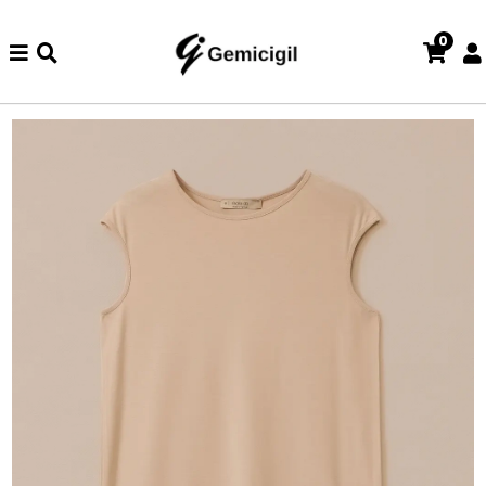
0
de iade ve değişim işlemi yoktur.
Abiye alışverişlerinizde iade v