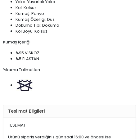
Yaka: Yuvarlak Yaka
Kol: Kolsuz
Kumaş: Penye
Kumaş Özelliği: Düz
Dokuma Tıpı: Dokuma
Kol Boyu: Kolsuz
Kumaş İçeriği
%95 VISKOZ
%5 ELASTAN
Yıkama Talimatları
Elde Yıkanmaz , Kuru Temizleme
Teslimat Bilgileri
TESLİMAT
Çamaşır Suyu Konamaz
Ürünü sipariş verdiğiniz gün saat 16:00 ve öncesi ise