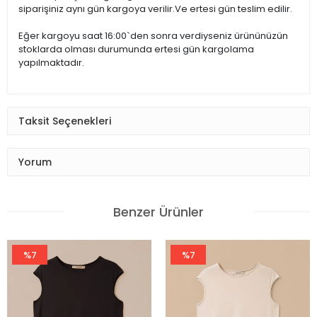
siparişiniz aynı gün kargoya verilir.Ve ertesi gün teslim edilir.
Kurutulmaz
Eğer kargoyu saat 16:00`den sonra verdiyseniz ürününüzün
stoklarda olması durumunda ertesi gün kargolama
yapılmaktadır.
Sıkılmaz
Taksit Seçenekleri
Düşük Isıda Ütüleme
Yorum
Yalnız Kuru Temizleme
Benzer Ürünler
Manken Ölçüleri
Örnek Beden: 44
%7
%7
Manken Boyu 0
Ölçüler: 0/0/0