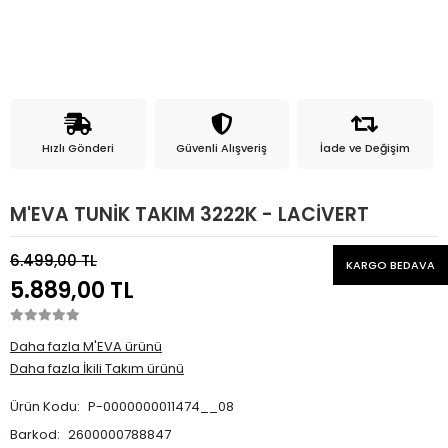
Hızlı Gönderi
Güvenli Alışveriş
İade ve Değişim
M'EVA TUNİK TAKIM 3222K - LACİVERT
6.499,00 TL
KARGO BEDAVA
5.889,00 TL
Daha fazla M'EVA ürünü
Daha fazla İkili Takım ürünü
Ürün Kodu:
P-0000000011474__08
Barkod:
2600000788847