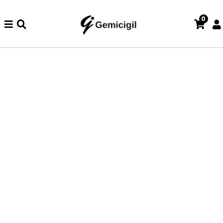
0
zde iade ve değişim işlemi yoktur.
Abiye alışverişlerinizde iade 