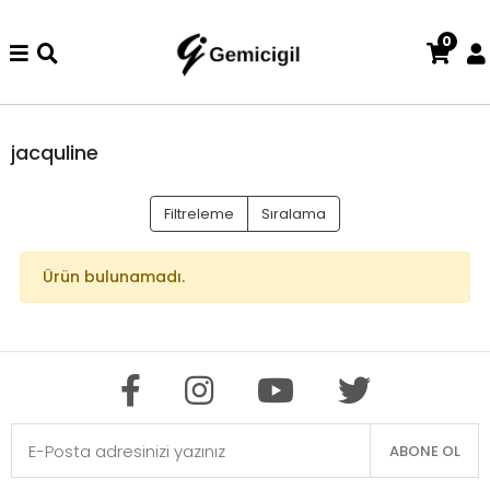
0
nizde iade ve değişim işlemi yoktur.
Abiye alışverişlerinizde iad
jacquline
Filtreleme
Sıralama
Ürün bulunamadı.
ABONE OL