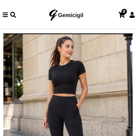
0
de iade ve değişim işlemi yoktur.
Abiye alışverişlerinizde iade v