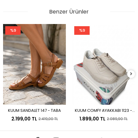
Benzer Ürünler
%9
%9
KUUM SANDALET 147 - TABA
KUUM COMFY AYAKKABI 1123 -
Sepete Ekle
Sepete Ekle
BEJ
2.199,00 TL
1.899,00 TL
2.419,00 TL
2.089,90 TL