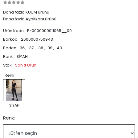
Daha fazla KUUM ürünü
Daha fazla Ayakkabı ürünü
Ürün Kodu:
P-0000000011065__09
Barkod:
2600000750943
Beden:
36
,
37
,
38
,
39
,
40
Renk:
SİYAH
Stok:
Son
3
Ürün
Renk
SİYAH
Renk: