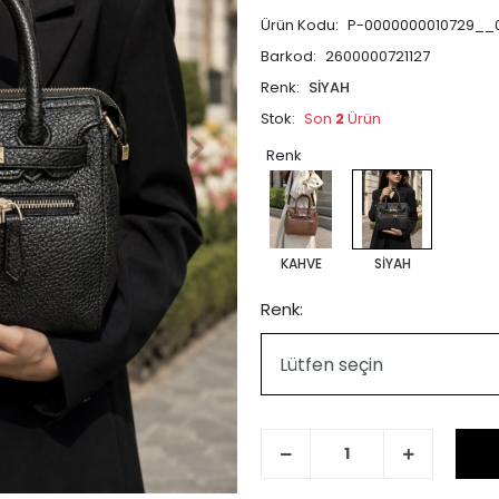
Ürün Kodu:
P-0000000010729__
Barkod:
2600000721127
Renk:
SİYAH
Stok:
Son
2
Ürün
Renk
KAHVE
SİYAH
Renk: