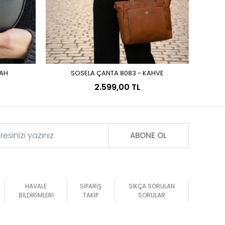
YAH
SOSELA ÇANTA 8083 - KAHVE
Sepete Ekle
2.599,00 TL
ABONE OL
HAVALE
SİPARİŞ
SIKÇA SORULAN
BİLDİRİMLERİ
TAKİP
SORULAR