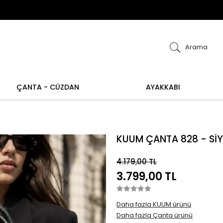
ye alışverişlerinizde iade ve değişim işlemi yapılamamakt
m işlemi yoktur.
Abiye alışverişlerinizde iade ve 
Arama
ÇANTA - CÜZDAN
AYAKKABI
KUUM ÇANTA 828 - Sİ
4.179,00 TL
3.799,00 TL
Daha fazla KUUM ürünü
Daha fazla Çanta ürünü