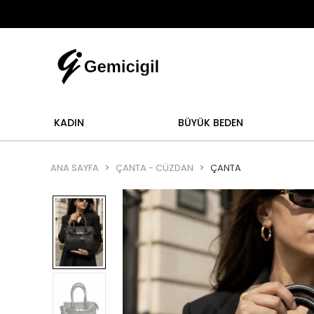
Abi
mi yoktur.
Abiye alışverişlerinizde iade ve değişi
KADIN
BÜYÜK BEDEN
ANA SAYFA
ÇANTA - CÜZDAN
ÇANTA