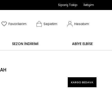
Sipariş Takip
İletişim
adır
değişim işlemi yoktur.
Abiye alışverişlerinizde ia
Favorilerim
Sepetim
Hesabım
SEZON İNDİRİMİ
ABİYE ELBİSE
YAH
KARGO BEDAVA