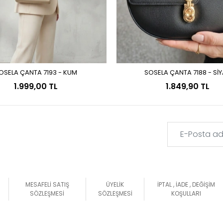
OSELA ÇANTA 7193 - KUM
SOSELA ÇANTA 7188 - Sİ
Sepete Ekle
Sepete Ekle
1.999,00 TL
1.849,90 TL
MESAFELİ SATIŞ
ÜYELİK
İPTAL , İADE , DEĞİŞİM
SÖZLEŞMESİ
SÖZLEŞMESİ
KOŞULLARI