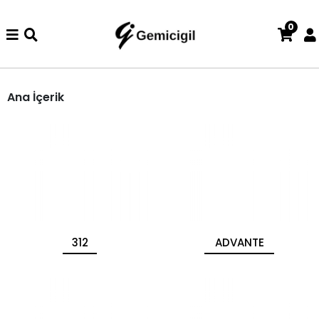
0
de iade ve değişim işlemi yoktur.
Abiye alışverişlerinizde iade v
Ana İçerik
312
ADVANTE