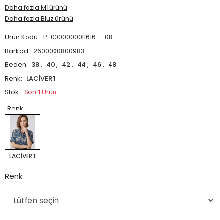
Daha fazla Mİ ürünü
Daha fazla Bluz ürünü
Ürün Kodu:
P-0000000011616__08
Barkod:
2600000800983
Beden:
38
,
40
,
42
,
44
,
46
,
48
Renk:
LACİVERT
Stok:
Son
1
Ürün
Renk
LACİVERT
Renk: