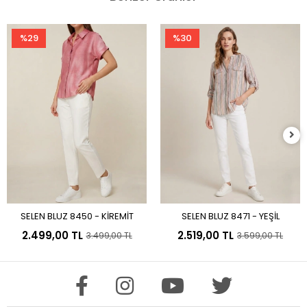
%29
%30
SELEN BLUZ 8450 - KİREMİT
SELEN BLUZ 8471 - YEŞİL
Sepete Ekle
Sepete Ekle
2.499,00 TL
2.519,00 TL
3.499,00 TL
3.599,00 TL