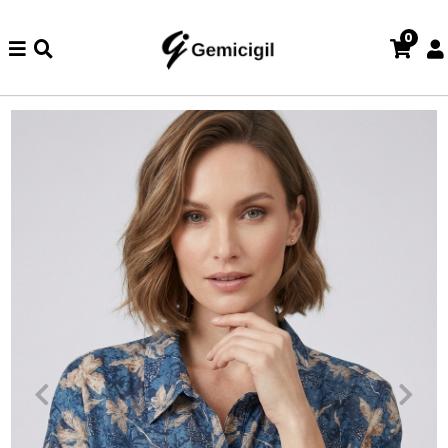
0
de iade ve değişim işlemi yoktur.
Abiye alışverişlerinizde iade v