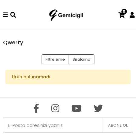
0
nizde iade ve değişim işlemi yoktur.
Abiye alışverişlerinizde iad
Qwerty
Filtreleme
Sıralama
Ürün bulunamadı.
ABONE OL