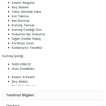
Kesım: Regular
Boy: Basen
Yaka: Gömlek Yaka
Kol: Takma
Bel: Normal
Kumaş: Tencel
Kumaş Özelliği: Düz
Dokuma Tıpı: Dokuma
Diğer Özellik: Nakış
Kol Boyu: Uzun
Koleksiyon: Tesettür
Kumaş İçeriği
%100 VISKOZ
Ürün Özellikleri
Kesım: A Kesim
Boy: Maksi
Bel: Bele Oturan
Kumaş: Tencel
Teslimat Bilgileri
Kumaş Özelliği: Düz
Dokuma Tıpı: Jean
Koleksiyon: Tesettür
TESLİMAT