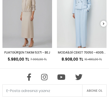
FUATGÜRŞEN TAKIM 5371 - BEJ
MODAİLGİ CEKET 70050 -40050
Sepete Ekle
Sepete Ekle
PANTOLON MAVİ
5.980,00 TL
8.908,00 TL
7.999,90 TL
10.480,00 TL
ABONE OL