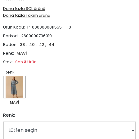
Daha fazla SCL ürünü
Daha fazla Takım ürünü
Ürün Kodu:
P-0000000011555__10
Barkod:
2600000796019
Beden:
38
,
40
,
42
,
44
Renk:
MAVİ
Stok:
Son
3
Ürün
Renk
MAVİ
Renk: