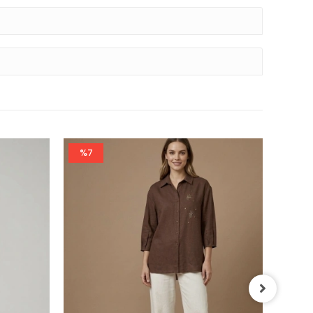
%7
%20