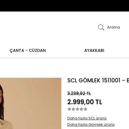
ye alışverişlerinizde iade ve değişim işlemi yapılamamakt
şim işlemi yoktur.
Abiye alışverişlerinizde iade v
Arama
ÇANTA - CÜZDAN
AYAKKABI
SCL GÖMLEK 1511001 - 
3.238,92 TL
2.999,00 TL
Daha fazla SCL ürünü
Daha fazla Gömlek ürünü