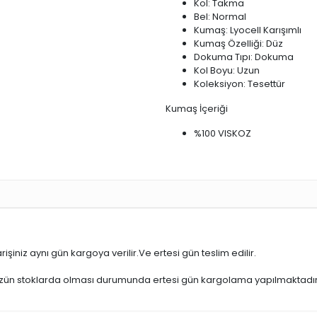
Kol: Takma
Bel: Normal
Kumaş: Lyocell Karışımlı
Kumaş Özelliği: Düz
Dokuma Tıpı: Dokuma
Kol Boyu: Uzun
Koleksiyon: Tesettür
Kumaş İçeriği
%100 VISKOZ
işiniz aynı gün kargoya verilir.Ve ertesi gün teslim edilir.
üzün stoklarda olması durumunda ertesi gün kargolama yapılmaktadır