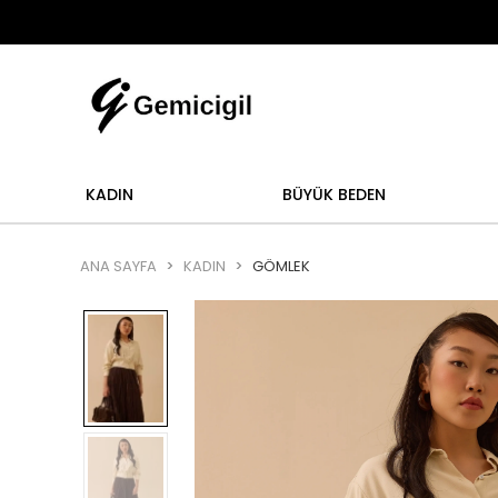
Abi
lemi yoktur.
Abiye alışverişlerinizde iade ve deği
KADIN
BÜYÜK BEDEN
ANA SAYFA
KADIN
GÖMLEK