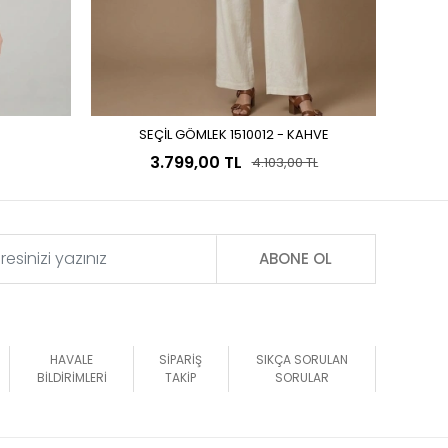
F
SEÇİL GÖMLEK 1510012 - KAHVE
Sepete Ekle
3.799,00 TL
4.103,00 TL
ABONE OL
HAVALE
SİPARİŞ
SIKÇA SORULAN
BİLDİRİMLERİ
TAKİP
SORULAR