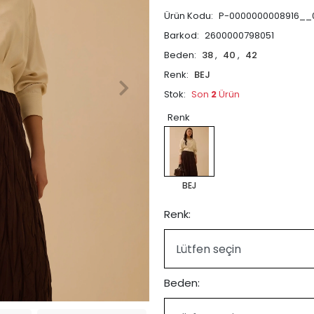
Ürün Kodu:
P-0000000008916__
Barkod:
2600000798051
Beden:
38
,
40
,
42
Renk:
BEJ
Stok:
Son
2
Ürün
Renk
BEJ
Renk:
Beden: