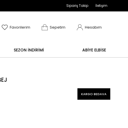
Sipariş Takip
İletişim
adır
e değişim işlemi yoktur.
Abiye alışverişlerinizde 
Favorilerim
Sepetim
Hesabım
SEZON İNDİRİMİ
ABİYE ELBİSE
BEJ
KARGO BEDAVA