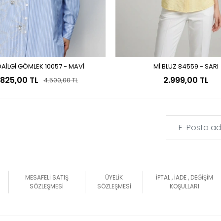
AİLGİ GÖMLEK 10057 - MAVİ
Mİ BLUZ 84559 - SARI
Sepete Ekle
Sepete Ekle
.825,00 TL
2.999,00 TL
4.500,00 TL
MESAFELİ SATIŞ
ÜYELİK
İPTAL , İADE , DEĞİŞİM
SÖZLEŞMESİ
SÖZLEŞMESİ
KOŞULLARI