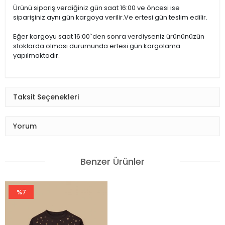
Ürünü sipariş verdiğiniz gün saat 16:00 ve öncesi ise
siparişiniz aynı gün kargoya verilir.Ve ertesi gün teslim edilir.
Çamaşır Suyu Konamaz
Eğer kargoyu saat 16:00`den sonra verdiyseniz ürününüzün
stoklarda olması durumunda ertesi gün kargolama
yapılmaktadır.
Kurutulmaz
Taksit Seçenekleri
Sıkılmaz
Yorum
Düşük Isıda Ütüleme
Benzer Ürünler
Yalnız Kuru Temizleme
%7
Manken Ölçüleri
Örnek Beden: S