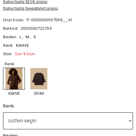
Daha fazla SEÇİL ürünü
Daha fazla Sweatshirt ürünü
Ürün Kodu:
P-0000000007559__41
Barkod:
2600000722704
Beden:
L
,
M
,
S
Renk:
KAHVE
Stok:
Son
1
Ürün
Renk
KAHVE
SİYAH
Renk:
Beden: