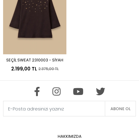
Manken Boyu 177
Ölçüler: 85/67/97
SEÇİL SWEAT 2310003 - SİYAH
Sepete Ekle
2.199,00 TL
2.375,00 TL
ABONE OL
HAKKIMIZDA