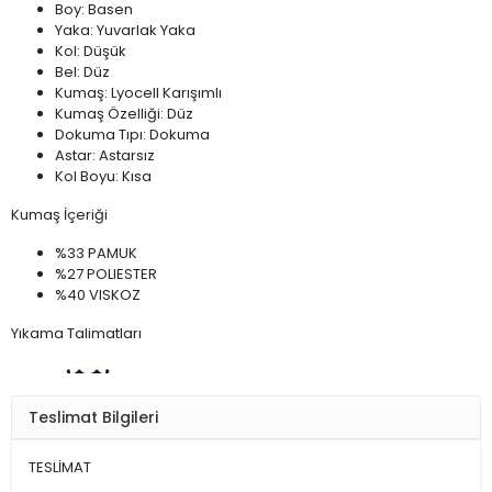
Boy: Basen
Yaka: Yuvarlak Yaka
Kol: Düşük
Bel: Düz
Kumaş: Lyocell Karışımlı
Kumaş Özelliği: Düz
Dokuma Tıpı: Dokuma
Astar: Astarsız
Kol Boyu: Kısa
Kumaş İçeriği
%33 PAMUK
%27 POLIESTER
%40 VISKOZ
Yıkama Talimatları
Teslimat Bilgileri
Elde Yıkanmaz , Kuru Temizleme
TESLİMAT