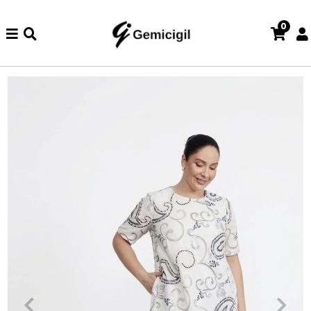
0
zde iade ve değişim işlemi yoktur.
Abiye alışverişlerinizde iade 