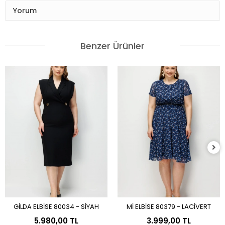
Yorum
Benzer Ürünler
GİLDA ELBİSE 80034 - SİYAH
Mİ ELBİSE 80379 - LACİVERT
Sepete Ekle
Sepete Ekle
5.980,00 TL
3.999,00 TL