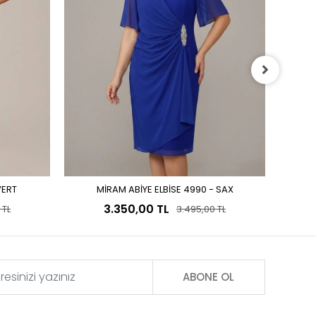
VERT
MİRAM ABİYE ELBİSE 4990 - SAX
Sepete Ekle
3.350,00 TL
 TL
3.495,00 TL
ABONE OL