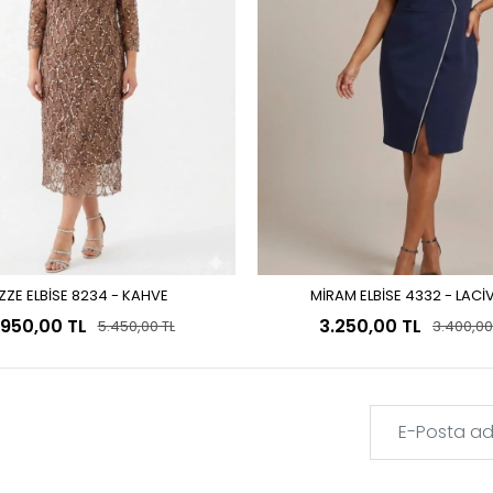
ZZE ELBİSE 8234 - KAHVE
MİRAM ELBİSE 4332 - LACİ
Sepete Ekle
Sepete Ekle
.950,00 TL
3.250,00 TL
5.450,00 TL
3.400,00