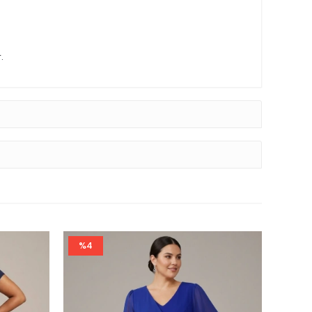
.
%4
%9