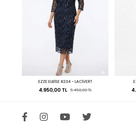
EZZE ELBİSE 8234 - LACİVERT
E
Sepete Ekle
4.950,00 TL
4
5.450,00 TL