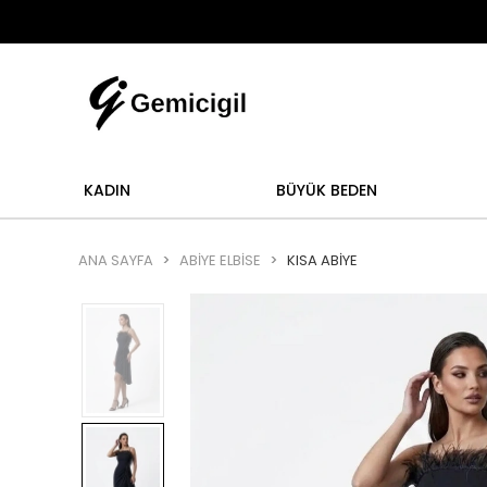
Abi
ur.
Abiye alışverişlerinizde iade ve değişim işlem
KADIN
BÜYÜK BEDEN
ANA SAYFA
ABİYE ELBİSE
KISA ABIYE