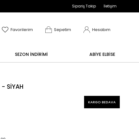
Sipariş Takip
İletişim
adır
 işlemi yoktur.
Abiye alışverişlerinizde iade ve d
Favorilerim
Sepetim
Hesabım
SEZON İNDİRİMİ
ABİYE ELBİSE
 - SİYAH
KARGO BEDAVA