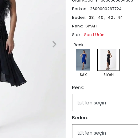
Ürün Kodu:
P-0000000004386_
Barkod:
2600000267724
Beden:
38
,
40
,
42
,
44
Renk:
SİYAH
Stok:
Son
1
Ürün
Renk
SAX
SİYAH
Renk:
Beden: