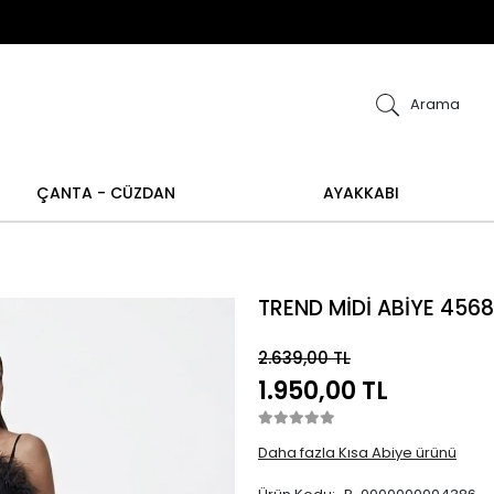
ye alışverişlerinizde iade ve değişim işlemi yapılamamakt
i yoktur.
Abiye alışverişlerinizde iade ve değişim
Arama
ÇANTA - CÜZDAN
AYAKKABI
TREND MİDİ ABİYE 4568
2.639,00 TL
1.950,00 TL
Daha fazla Kısa Abiye ürünü