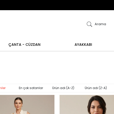
ye alışverişlerinizde iade ve değişim işlemi yapılamamakt
m işlemi yoktur.
Abiye alışverişlerinizde iade ve 
Arama
ÇANTA - CÜZDAN
AYAKKABI
iler
En çok satanlar
Ürün adı (A-Z)
Ürün adı (Z-A)