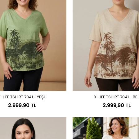
-LİFE TSHIRT 7041 - YEŞİL
X-LİFE TSHIRT 7041 - BE
Sepete Ekle
Sepete Ekle
2.999,90 TL
2.999,90 TL