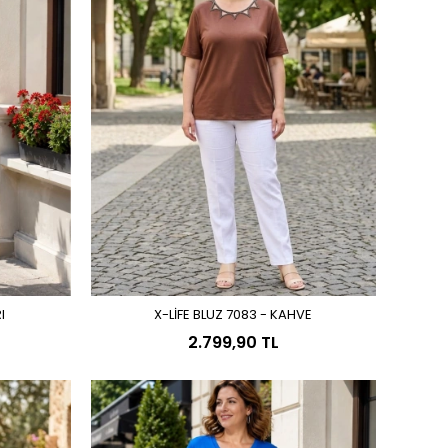
I
X-LİFE BLUZ 7083 - KAHVE
Sepete Ekle
2.799,90 TL