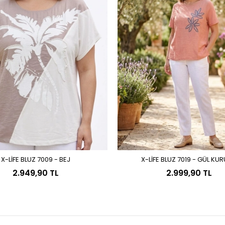
X-LİFE BLUZ 7009 - BEJ
X-LİFE BLUZ 7019 - GÜL KU
Sepete Ekle
Sepete Ekle
2.949,90 TL
2.999,90 TL