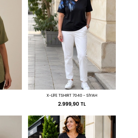
İ
X-LİFE TSHIRT 7040 - SİYAH
Sepete Ekle
2.999,90 TL