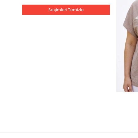
VELENA
Seçimleri Temizle
X-LİFE