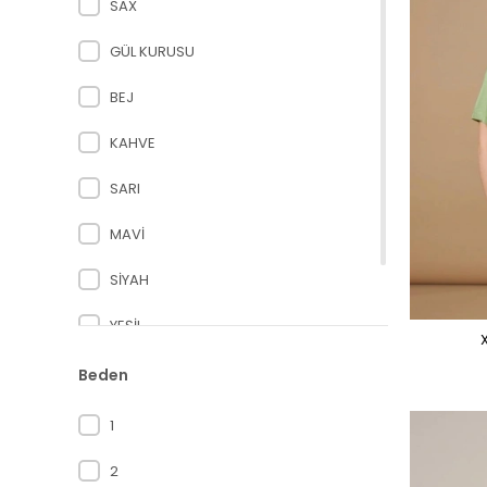
SAX
ELLA
GÜL KURUSU
FLAŞ
BEJ
FUAT GÜRSEN
KAHVE
GARNİ
SARI
GİLDA
MAVİ
JASMİNE
SİYAH
KHAOS
YEŞİL
X
KUUM
HAKİ
Beden
M'EVA
1
MAAM'S
2