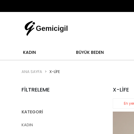
Abi
mi yoktur.
Abiye alışverişlerinizde iade ve değişi
KADIN
BÜYÜK BEDEN
ANA SAYFA
X-LİFE
FİLTRELEME
X-LİFE
En yen
KATEGORİ
KADIN