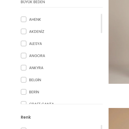
BÜYÜK BEDEN
AHENK
AKDENİZ
ALESYA
ANGORA
ANKYRA
BELGİN
BERİN
CRAFT ÇANTA
DESEN
Renk
DOOP