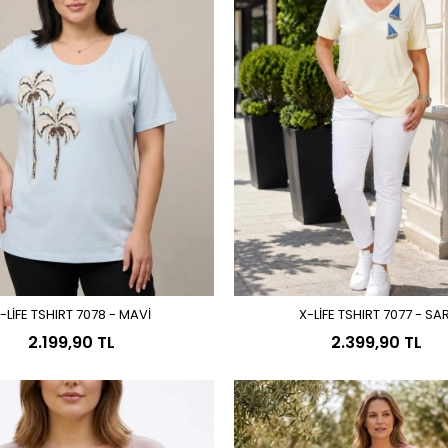
-LİFE TSHIRT 7078 - MAVİ
X-LİFE TSHIRT 7077 - SAR
Sepete Ekle
Sepete Ekle
2.199,90 TL
2.399,90 TL