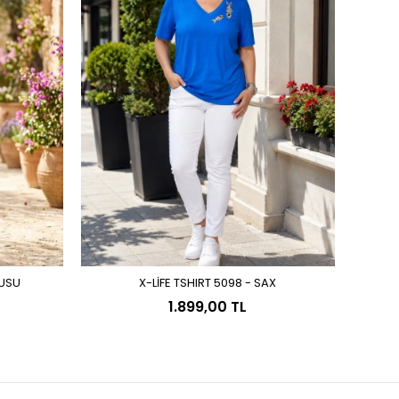
RUSU
X-LİFE TSHIRT 5098 - SAX
Sepete Ekle
1.899,00 TL