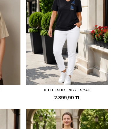
J
X-LİFE TSHIRT 7077 - SİYAH
Sepete Ekle
2.399,90 TL