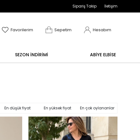
Sipariş Takip
İletişim
adır
değişim işlemi yoktur.
Abiye alışverişlerinizde ia
Favorilerim
Sepetim
Hesabım
SEZON İNDİRİMİ
ABİYE ELBİSE
En düşük fiyat
En yüksek fiyat
En çok oylananlar