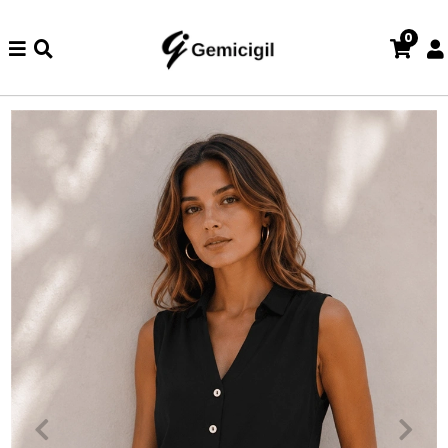
0
de iade ve değişim işlemi yoktur.
Abiye alışverişlerinizde iade v