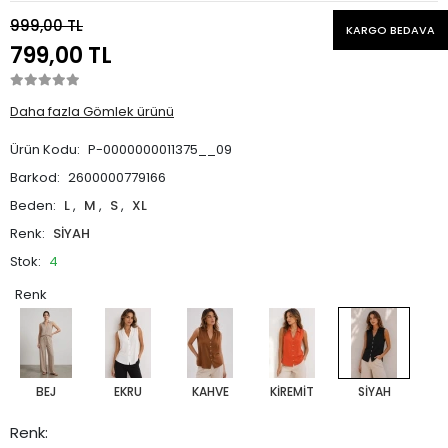
999,00 TL
KARGO BEDAVA
799,00 TL
Daha fazla Gömlek ürünü
Ürün Kodu:
P-0000000011375__09
Barkod:
2600000779166
Beden:
L
,
M
,
S
,
XL
Renk:
SİYAH
Stok:
4
Renk
BEJ
EKRU
KAHVE
KİREMİT
SİYAH
Renk: