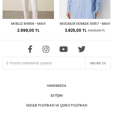
Mİ BLUZ 84559 - MAVİ
MODAİLGİ GÖMLEK 10057 - MAVİ
Sepete Ekle
Sepete Ekle
2.999,00 TL
3.825,00 TL
4.500,00 TL
ABONE OL
HAKKIMIZDA
İLETİŞİM
GİZLİLİK POLİTİKASI VE ÇEREZ POLİTİKASI