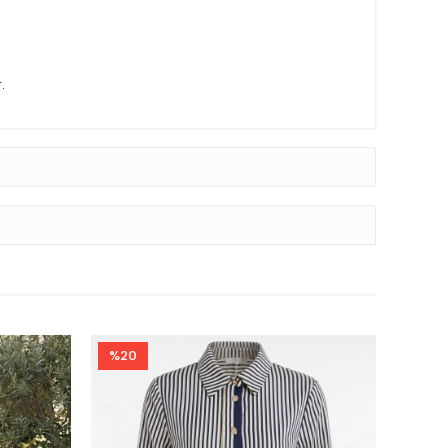
.
%20
%25