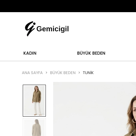
Abi
şlemi yoktur.
Abiye alışverişlerinizde iade ve değ
KADIN
BÜYÜK BEDEN
ANA SAYFA
BÜYÜK BEDEN
TUNIK