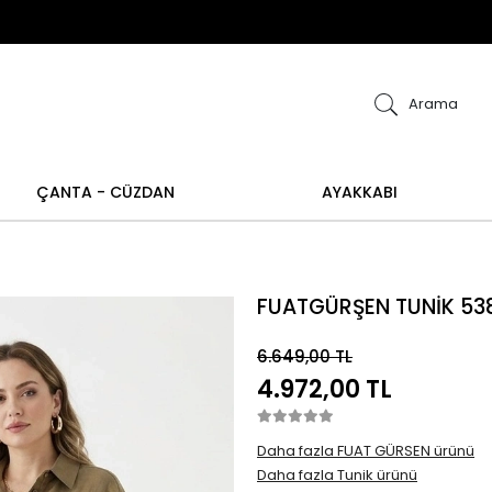
ye alışverişlerinizde iade ve değişim işlemi yapılamamakt
işim işlemi yoktur.
Abiye alışverişlerinizde iade 
Arama
ÇANTA - CÜZDAN
AYAKKABI
FUATGÜRŞEN TUNİK 538
6.649,00 TL
4.972,00 TL
Daha fazla FUAT GÜRSEN ürünü
Daha fazla Tunik ürünü