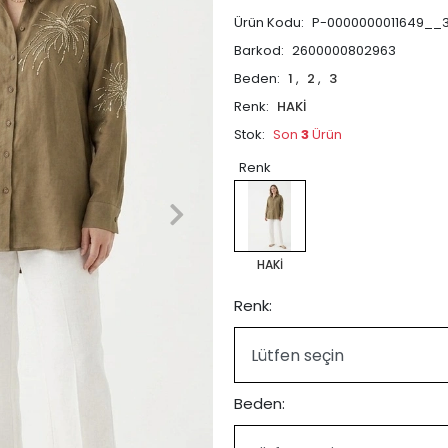
Ürün Kodu:
P-0000000011649__
Barkod:
2600000802963
Beden:
1
,
2
,
3
Renk:
HAKİ
Stok:
Son
3
Ürün
Renk
HAKİ
Renk:
Beden: