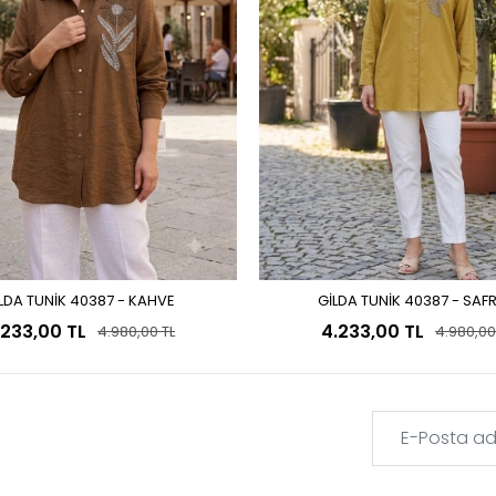
LDA TUNİK 40387 - KAHVE
GİLDA TUNİK 40387 - SAF
Sepete Ekle
Sepete Ekle
.233,00 TL
4.233,00 TL
4.980,00 TL
4.980,00