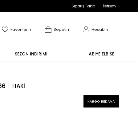
Sipariş Takip
İletişim
adır
ve değişim işlemi yoktur.
Abiye alışverişlerinizde
Favorilerim
Sepetim
Hesabım
SEZON İNDİRİMİ
ABİYE ELBİSE
6 - HAKİ
KARGO BEDAVA