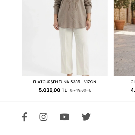
FUATGÜRŞEN TUNİK 5385 - VİZON
Gİ
Sepete Ekle
5.036,00 TL
4
6.749,00 TL