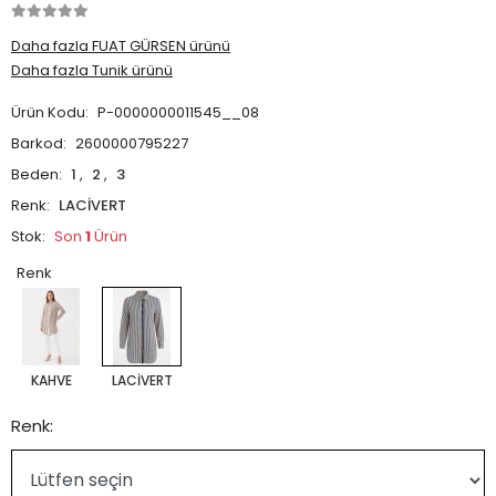
Daha fazla FUAT GÜRSEN ürünü
Daha fazla Tunik ürünü
Ürün Kodu:
P-0000000011545__08
Barkod:
2600000795227
Beden:
1
,
2
,
3
Renk:
LACİVERT
Stok:
Son
1
Ürün
Renk
KAHVE
LACİVERT
Renk: