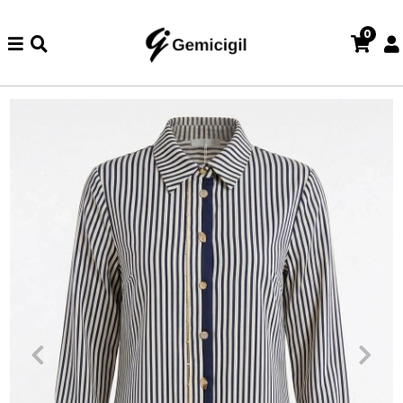
0
zde iade ve değişim işlemi yoktur.
Abiye alışverişlerinizde iade v