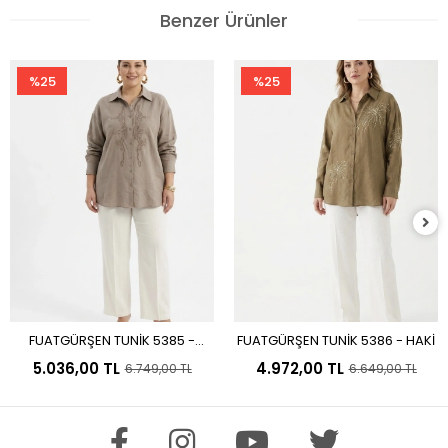
Benzer Ürünler
%25
%25
FUATGÜRŞEN TUNİK 5385 -
FUATGÜRŞEN TUNİK 5386 - HAKİ
Sepete Ekle
Sepete Ekle
VİZON
5.036,00 TL
4.972,00 TL
6.749,00 TL
6.649,00 TL