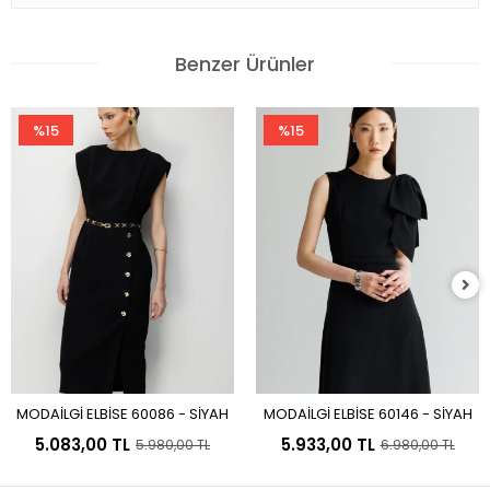
Benzer Ürünler
%15
%15
MODAİLGİ ELBİSE 60086 - SİYAH
MODAİLGİ ELBİSE 60146 - SİYAH
Sepete Ekle
Sepete Ekle
5.083,00 TL
5.933,00 TL
5.980,00 TL
6.980,00 TL