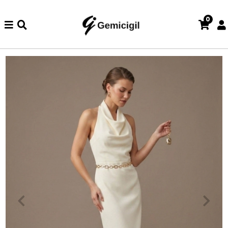
0
zde iade ve değişim işlemi yoktur.
Abiye alışverişlerinizde iade v