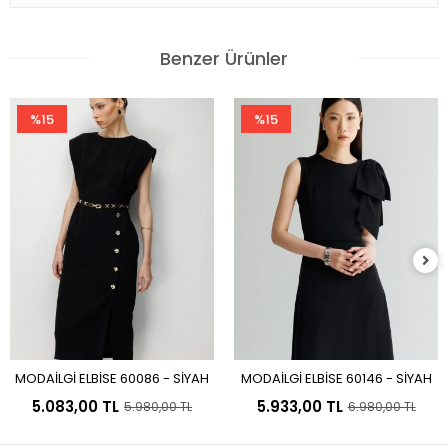
Benzer Ürünler
%15
%15
MODAİLGİ ELBİSE 60086 - SİYAH
MODAİLGİ ELBİSE 60146 - SİYAH
Sepete Ekle
Sepete Ekle
5.083,00 TL
5.933,00 TL
5.980,00 TL
6.980,00 TL