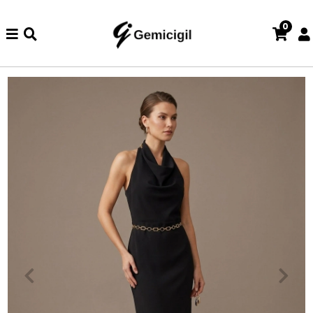
0
zde iade ve değişim işlemi yoktur.
Abiye alışverişlerinizde iade v