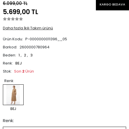
6.099,00 TL
KARGO BEDAVA
5.699,00 TL
Daha fazla İkili Takım ürünü
Ürün Kodu:
P-0000000011396__05
Barkod:
2600000780964
Beden:
1
,
2
,
3
Renk:
BEJ
Stok:
Son
2
Ürün
Renk
BEJ
Renk: