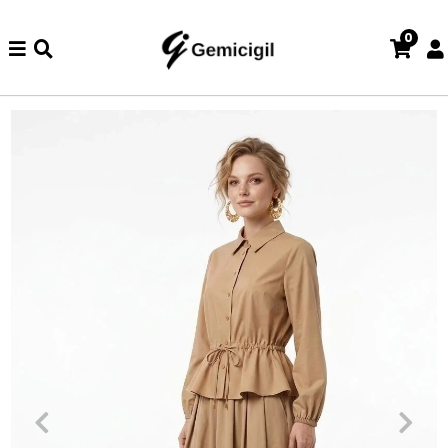
0
zde iade ve değişim işlemi yoktur.
Abiye alışverişlerinizde iade 