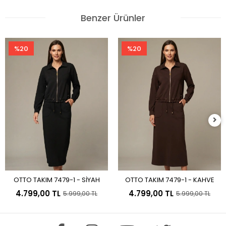
Benzer Ürünler
%20
%20
OTTO TAKIM 7479-1 - SİYAH
OTTO TAKIM 7479-1 - KAHVE
Sepete Ekle
Sepete Ekle
4.799,00 TL
4.799,00 TL
5.999,00 TL
5.999,00 TL