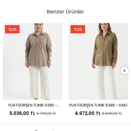
Benzer Ürünler
%25
%25
FUATGÜRŞEN TUNİK 5385 -
FUATGÜRŞEN TUNİK 5386 - HAKİ
Sepete Ekle
Sepete Ekle
VİZON
5.036,00 TL
4.972,00 TL
6.749,00 TL
6.649,00 TL