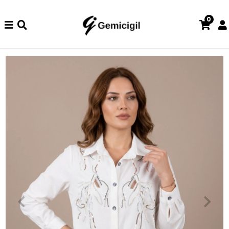
0
zde iade ve değişim işlemi yoktur.
Abiye alışverişlerinizde iade v