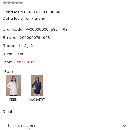
Daha fazla FUAT GÜRSEN ürünü
Daha fazla Tunik ürünü
Ürün Kodu:
P-0000000011532__03
Barkod:
2600000794008
Beden:
1
,
2
,
3
Renk:
EKRU
Stok:
Son
3
Ürün
Renk
EKRU
LACİVERT
Renk: