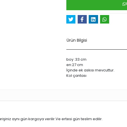
riş
İade ve Değişim
Ürün Bilgisi
boy :33 cm
en:27 cm
İçinde ek askısı mevcuttur.
Kol çantası
işiniz aynı gün kargoya verilir.Ve ertesi gün teslim edilir.