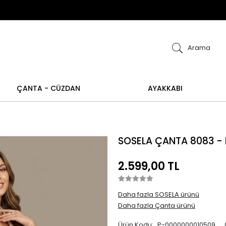
ye alışverişlerinizde iade ve değişim işlemi yapılamamakt
işim işlemi yoktur.
Abiye alışverişlerinizde iade 
Arama
ÇANTA - CÜZDAN
AYAKKABI
SOSELA ÇANTA 8083 -
2.599,00 TL
Daha fazla SOSELA ürünü
Daha fazla Çanta ürünü
Ürün Kodu:
P-0000000010509__