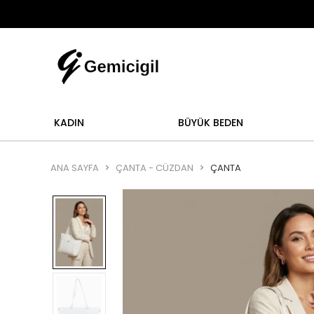
Abi
şlemi yoktur.
Abiye alışverişlerinizde iade ve değ
KADIN
BÜYÜK BEDEN
ANA SAYFA
ÇANTA - CÜZDAN
ÇANTA