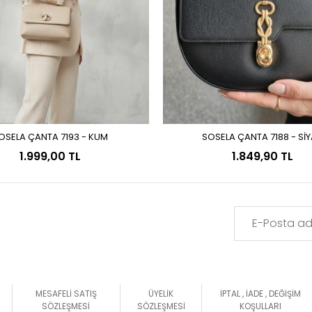
OSELA ÇANTA 7193 - KUM
SOSELA ÇANTA 7188 - Sİ
Sepete Ekle
Sepete Ekle
1.999,00 TL
1.849,90 TL
MESAFELİ SATIŞ
ÜYELİK
İPTAL , İADE , DEĞİŞİM
SÖZLEŞMESİ
SÖZLEŞMESİ
KOŞULLARI