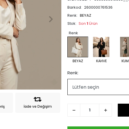
Barkod:
2600000761536
Renk:
BEYAZ
Stok:
Son
1
Ürün
Renk
BEYAZ
KAHVE
KUM
Renk: