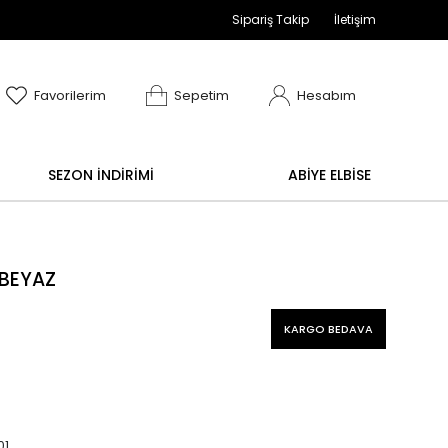
Sipariş Takip
İletişim
adır
ve değişim işlemi yoktur.
Abiye alışverişlerinizde
Favorilerim
Sepetim
Hesabım
SEZON İNDİRİMİ
ABİYE ELBİSE
 BEYAZ
KARGO BEDAVA
01