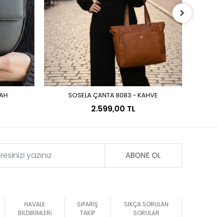
YAH
SOSELA ÇANTA 8083 - KAHVE
Sepete Ekle
2.599,00 TL
ABONE OL
HAVALE
SİPARİŞ
SIKÇA SORULAN
BİLDİRİMLERİ
TAKİP
SORULAR