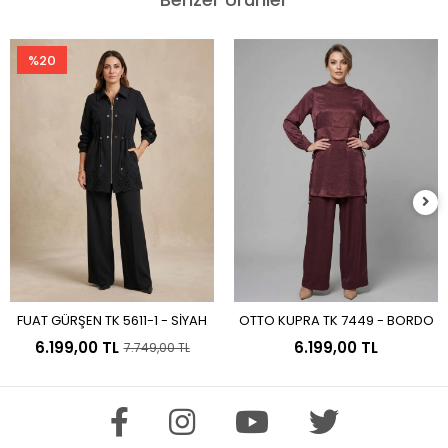
%20
FUAT GÜRŞEN TK 5611-1 - SİYAH
OTTO KUPRA TK 7449 - BORDO
Sepete Ekle
Sepete Ekle
6.199,00 TL
6.199,00 TL
7.749,00 TL