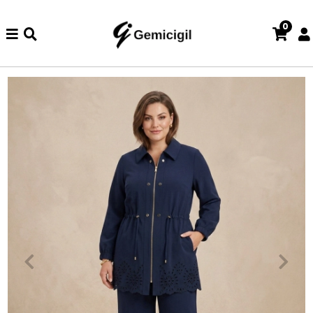
0
de iade ve değişim işlemi yoktur.
Abiye alışverişlerinizde iade v