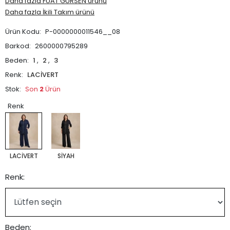
Daha fazla FUAT GÜRSEN ürünü
Daha fazla İkili Takım ürünü
Ürün Kodu:
P-0000000011546__08
Barkod:
2600000795289
Beden:
1
,
2
,
3
Renk:
LACİVERT
Stok:
Son
2
Ürün
Renk
LACİVERT
SİYAH
Renk:
Beden: