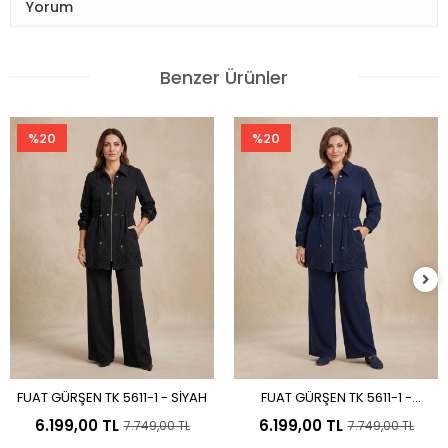
Yorum
Benzer Ürünler
%20
%20
FUAT GÜRŞEN TK 5611-1 - SİYAH
FUAT GÜRŞEN TK 5611-1 -
Sepete Ekle
Sepete Ekle
LACİVERT
6.199,00 TL
6.199,00 TL
7.749,00 TL
7.749,00 TL