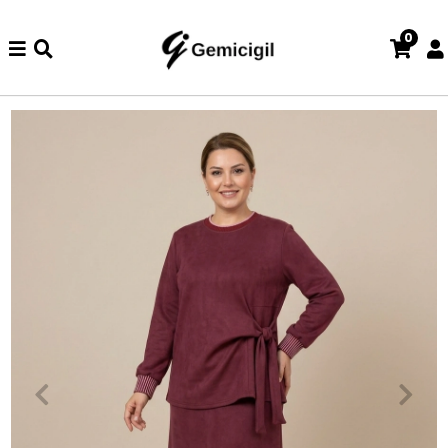
0
de iade ve değişim işlemi yoktur.
Abiye alışverişlerinizde iade v