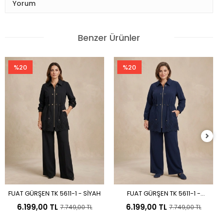
Yorum
Benzer Ürünler
%20
%20
FUAT GÜRŞEN TK 5611-1 - SİYAH
FUAT GÜRŞEN TK 5611-1 -
Sepete Ekle
Sepete Ekle
LACİVERT
6.199,00 TL
6.199,00 TL
7.749,00 TL
7.749,00 TL