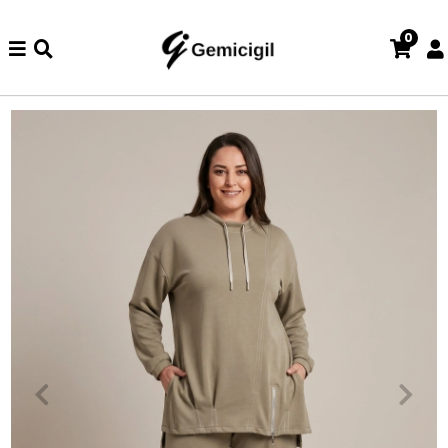
0
de iade ve değişim işlemi yoktur.
Abiye alışverişlerinizde iade v