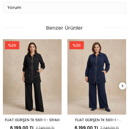
Yorum
Benzer Ürünler
%20
%20
FUAT GÜRŞEN TK 5611-1 - SİYAH
FUAT GÜRŞEN TK 5611-1 -
Sepete Ekle
Sepete Ekle
LACİVERT
6.199,00 TL
6.199,00 TL
7.749,00 TL
7.749,00 TL