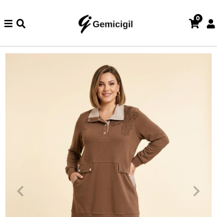
0
de iade ve değişim işlemi yoktur.
Abiye alışverişlerinizde iade v