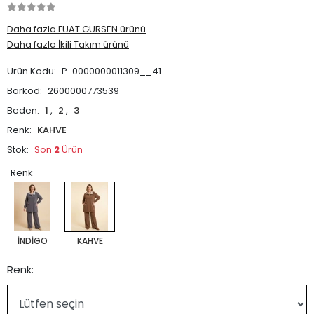
Daha fazla FUAT GÜRSEN ürünü
Daha fazla İkili Takım ürünü
Ürün Kodu:
P-0000000011309__41
Barkod:
2600000773539
Beden:
1
,
2
,
3
Renk:
KAHVE
Stok:
Son
2
Ürün
Renk
İNDİGO
KAHVE
Renk: