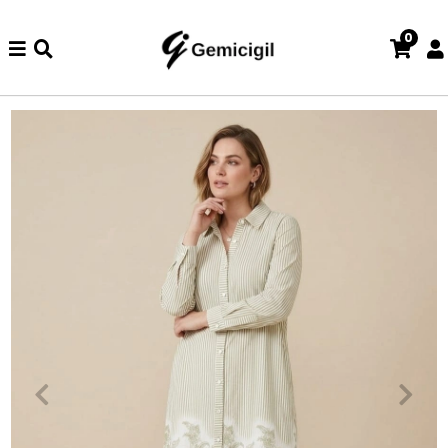
0
zde iade ve değişim işlemi yoktur.
Abiye alışverişlerinizde iade 