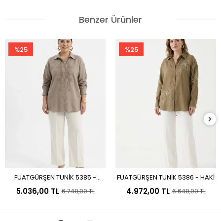
Benzer Ürünler
%25
%25
FUATGÜRŞEN TUNİK 5385 -
FUATGÜRŞEN TUNİK 5386 - HAKİ
Sepete Ekle
Sepete Ekle
VİZON
5.036,00 TL
4.972,00 TL
6.749,00 TL
6.649,00 TL